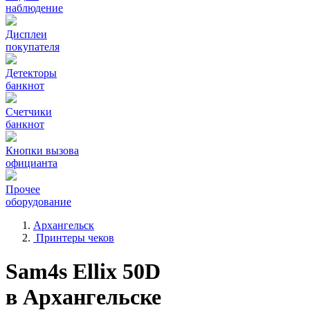
наблюдение
Дисплеи
покупателя
Детекторы
банкнот
Счетчики
банкнот
Кнопки вызова
официанта
Прочее
оборудование
Архангельск
Принтеры чеков
Sam4s Ellix 50D
в Архангельске