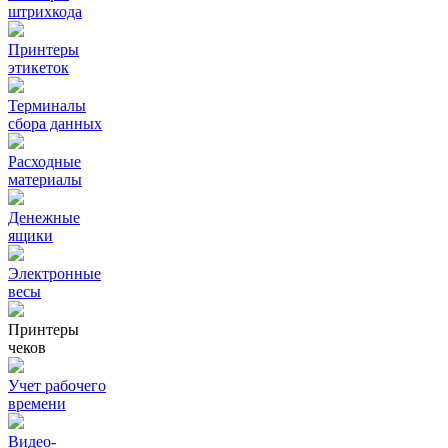
штрихкода
Принтеры
этикеток
Терминалы
сбора данных
Расходные
материалы
Денежные
ящики
Электронные
весы
Принтеры
чеков
Учет рабочего
времени
Видео‑