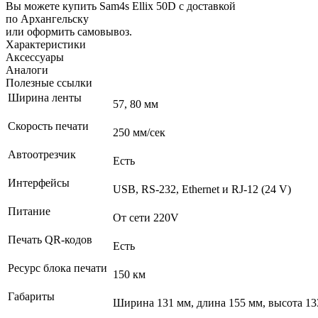
Вы можете купить Sam4s Ellix 50D с доставкой
по Архангельску
или оформить самовывоз.
Характеристики
Аксессуары
Аналоги
Полезные ссылки
Ширина ленты
57, 80 мм
Скорость печати
250 мм/сек
Автоотрезчик
Есть
Интерфейсы
USB, RS-232, Ethernet и RJ-12 (24 V)
Питание
От сети 220V
Печать QR-кодов
Есть
Ресурс блока печати
150 км
Габариты
Ширина 131 мм, длина 155 мм, высота 13