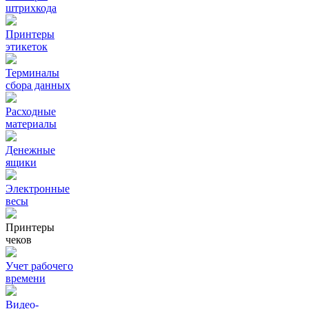
штрихкода
Принтеры
этикеток
Терминалы
сбора данных
Расходные
материалы
Денежные
ящики
Электронные
весы
Принтеры
чеков
Учет рабочего
времени
Видео‑