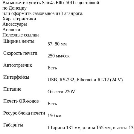
Вы можете купить Sam4s Ellix 50D с доставкой
по Донецку
или оформить самовывоз из Таганрога.
Характеристики
Аксессуары
Аналоги
Полезные ссылки
Ширина ленты
57, 80 мм
Скорость печати
250 мм/сек
Автоотрезчик
Есть
Интерфейсы
USB, RS-232, Ethernet и RJ-12 (24 V)
Питание
От сети 220V
Печать QR-кодов
Есть
Ресурс блока печати
150 км
Габариты
Ширина 131 мм, длина 155 мм, высота 13