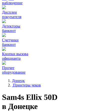
наблюдение
Дисплеи
покупателя
Детекторы
банкнот
Счетчики
банкнот
Кнопки вызова
официанта
Прочее
оборудование
Донецк
Принтеры чеков
Sam4s Ellix 50D
в Донецке