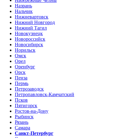
Набережные Челны
Назрань
Нальчик
Нижневартовск
Нижний Новгород
Нижний Тагил
Новокузнецк
Новороссийск
Новосибирск
Норильск
Омск
Орел
Оренбург
Орск
Пенза
Пермь
Петрозаводск
Петропавловск-Камчатский
Псков
Пятигорск
Ростов-на-Дону
Рыбинск
Рязань
Самара
Санкт-Петербург