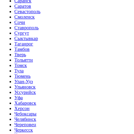
Саранск
Саратов
Севастополь
Смоленск
Сочи
Ставрополь
Сургут
Сыктывкар
Таганрог
Тамбов
Тверь
Тольятти
Томск
Тула
Тюмень
Улан-Удэ
Ульяновск
Уссурийск
Уфа
Хабаровск
Херсон
Чебоксары
Челябинск
Череповец
Черкесск