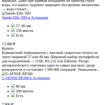
верандах. Даже при прямом попадании на принтер струй
воды, его корпус надежно защищает внутренние механизмы
— вода стекает...
Sam4s Ellix 50D
в Астрахани
57, 80 мм
250 мм/сек
Есть
13 000 ₽
Купить
Компактный термопринтер с высокой скоростью печати на
ленте шириной 57 или 80 мм. Широкий выбор интерфейсов
для подключения — USB, RS-232 или Ethernet. Ресурс
автоматического отрезчика один из самых высоких среди
конкурентов и составляет 1 500 000 операций. Уникальное...
G-SENSE RP260
в Астрахани
80 мм
260 мм/сек
Есть
7 900 ₽