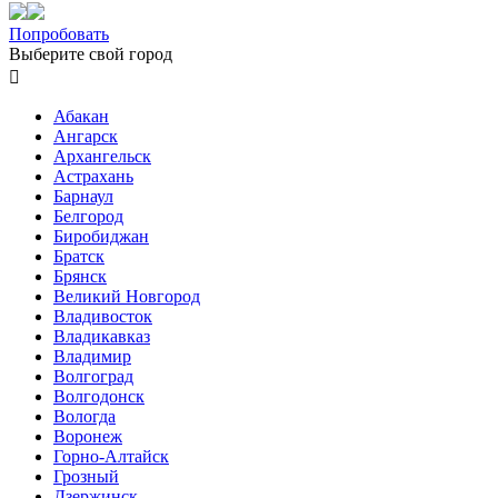
Попробовать
Выберите свой город

Абакан
Ангарск
Архангельск
Астрахань
Барнаул
Белгород
Биробиджан
Братск
Брянск
Великий Новгород
Владивосток
Владикавказ
Владимир
Волгоград
Волгодонск
Вологда
Воронеж
Горно-Алтайск
Грозный
Дзержинск