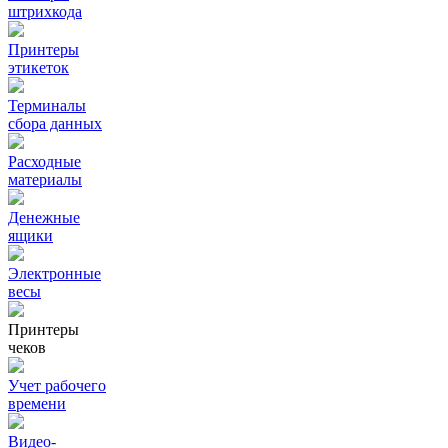
штрихкода
Принтеры
этикеток
Терминалы
сбора данных
Расходные
материалы
Денежные
ящики
Электронные
весы
Принтеры
чеков
Учет рабочего
времени
Видео‑