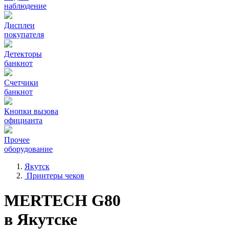
наблюдение
Дисплеи
покупателя
Детекторы
банкнот
Счетчики
банкнот
Кнопки вызова
официанта
Прочее
оборудование
Якутск
Принтеры чеков
MERTECH G80
в Якутске