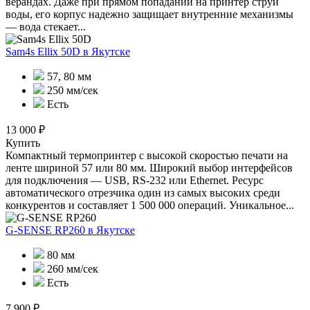
верандах. Даже при прямом попадании на принтер струй
воды, его корпус надежно защищает внутренние механизмы
— вода стекает...
Sam4s Ellix 50D
в Якутске
57, 80 мм
250 мм/сек
Есть
13 000 ₽
Купить
Компактный термопринтер с высокой скоростью печати на
ленте шириной 57 или 80 мм. Широкий выбор интерфейсов
для подключения — USB, RS-232 или Ethernet. Ресурс
автоматического отрезчика один из самых высоких среди
конкурентов и составляет 1 500 000 операций. Уникальное...
G-SENSE RP260
в Якутске
80 мм
260 мм/сек
Есть
7 900 ₽