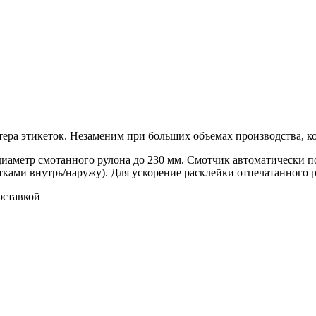
ера этикеток. Незаменим при больших объемах производства, ко
 диаметр смотанного рулона до 230 мм. Смотчик автоматически 
ками внутрь/наружу). Для ускорение расклейки отпечатанного р
оставкой