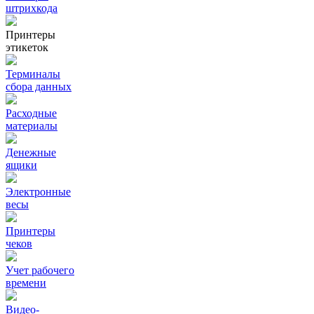
штрихкода
Принтеры
этикеток
Терминалы
сбора данных
Расходные
материалы
Денежные
ящики
Электронные
весы
Принтеры
чеков
Учет рабочего
времени
Видео‑