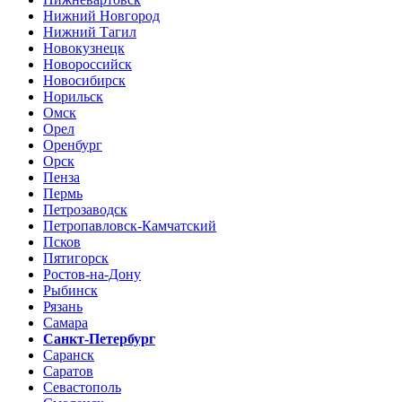
Нижний Новгород
Нижний Тагил
Новокузнецк
Новороссийск
Новосибирск
Норильск
Омск
Орел
Оренбург
Орск
Пенза
Пермь
Петрозаводск
Петропавловск-Камчатский
Псков
Пятигорск
Ростов-на-Дону
Рыбинск
Рязань
Самара
Санкт-Петербург
Саранск
Саратов
Севастополь