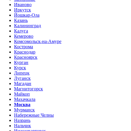
Иваново
Иркутск
Йошкар-Ола
Казань
Калининград
Калуга
Кемерово
Комсомольск-на-Амуре
Кострома
Краснодар
Красноярск
Курган
Курск
Липецк
Луганск
Магадан
Магнитогорск
Майкоп
Махачкала
Москва
Мурманск
Набережные Челны
Назрань
Нальчик
Нижневартовск