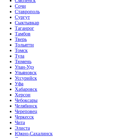
Смоленск
Сочи
Ставрополь
Сургут
Сыктывкар
Таганрог
Тамбов
Тверь
Тольятти
Томск
Тула
Тюмень
Улан-Удэ
Ульяновск
Уссурийск
Уфа
Хабаровск
Херсон
Чебоксары
Челябинск
Череповец
Черкесск
Чита
Элиста
Южно-Сахалинск