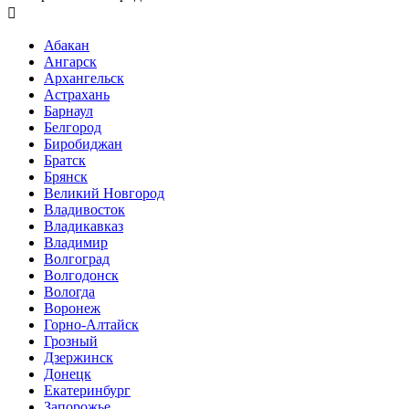

Абакан
Ангарск
Архангельск
Астрахань
Барнаул
Белгород
Биробиджан
Братск
Брянск
Великий Новгород
Владивосток
Владикавказ
Владимир
Волгоград
Волгодонск
Вологда
Воронеж
Горно-Алтайск
Грозный
Дзержинск
Донецк
Екатеринбург
Запорожье