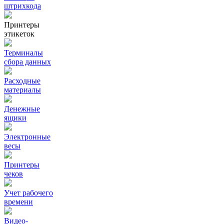
штрихкода
Принтеры
этикеток
Терминалы
сбора данных
Расходные
материалы
Денежные
ящики
Электронные
весы
Принтеры
чеков
Учет рабочего
времени
Видео‑