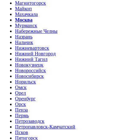
Магнитогорск
Майкоп
Махачкала
Москва
Мурманск
Набережные Челны
Назрань
Нальчик
Нижневартовск
Нижний Новгород
Нижний Тагил
Новокузнецк
Новороссийск
Новосибирск
Норильск
Омск
Орел
Оренбург
Орск
Пенза
Пермь
Петрозаводск
Петропавловск-Камчатский
Псков
Пятигорск