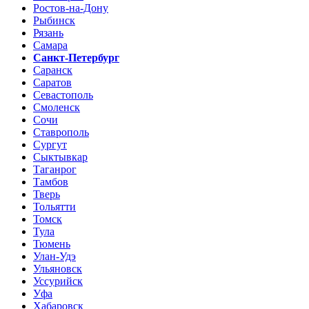
Ростов-на-Дону
Рыбинск
Рязань
Самара
Санкт-Петербург
Саранск
Саратов
Севастополь
Смоленск
Сочи
Ставрополь
Сургут
Сыктывкар
Таганрог
Тамбов
Тверь
Тольятти
Томск
Тула
Тюмень
Улан-Удэ
Ульяновск
Уссурийск
Уфа
Хабаровск