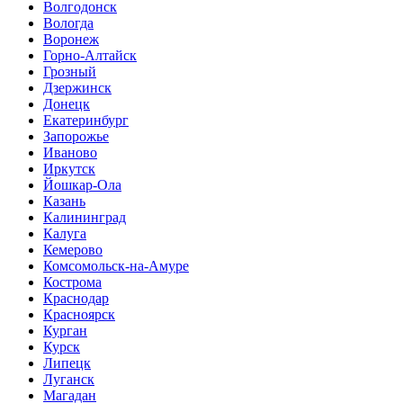
Волгодонск
Вологда
Воронеж
Горно-Алтайск
Грозный
Дзержинск
Донецк
Екатеринбург
Запорожье
Иваново
Иркутск
Йошкар-Ола
Казань
Калининград
Калуга
Кемерово
Комсомольск-на-Амуре
Кострома
Краснодар
Красноярск
Курган
Курск
Липецк
Луганск
Магадан