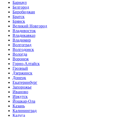
Барнаул
Белгород
Биробиджан
Братск
Брянск
Великий Новгород
Владивосток
Владикавказ
Владимир
Волгоград
Волгодонск
Вологда
Воронеж
Горно-Алтайск
Грозный
Дзержинск
Донецк
Екатеринбург
Запорожье
Иваново
Иркутск
Йошкар-Ола
Казань
Калининград
Калуга