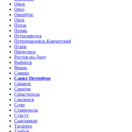
Омск
Орел
Оренбург
Орск
Пенза
Пермь
Петрозаводск
Петропавловск-Камчатский
Псков
Пятигорск
Ростов-на-Дону
Рыбинск
Рязань
Самара
Санкт-Петербург
Саранск
Саратов
Севастополь
Смоленск
Сочи
Ставрополь
Сургут
Сыктывкар
Таганрог
Тамбов