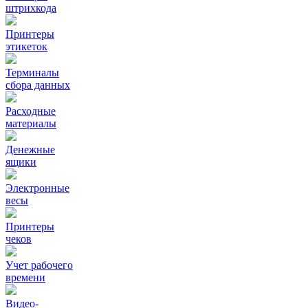
штрихкода
Принтеры
этикеток
Терминалы
сбора данных
Расходные
материалы
Денежные
ящики
Электронные
весы
Принтеры
чеков
Учет рабочего
времени
Видео‑