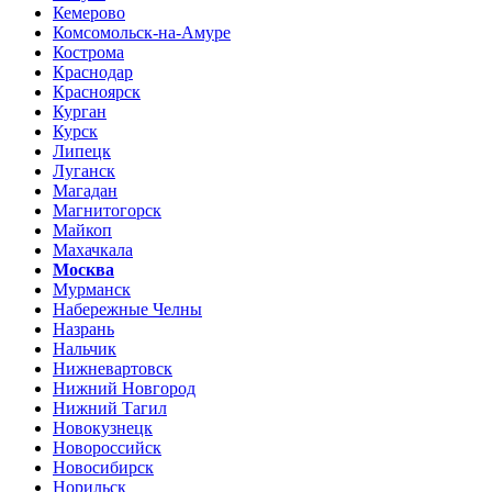
Кемерово
Комсомольск-на-Амуре
Кострома
Краснодар
Красноярск
Курган
Курск
Липецк
Луганск
Магадан
Магнитогорск
Майкоп
Махачкала
Москва
Мурманск
Набережные Челны
Назрань
Нальчик
Нижневартовск
Нижний Новгород
Нижний Тагил
Новокузнецк
Новороссийск
Новосибирск
Норильск