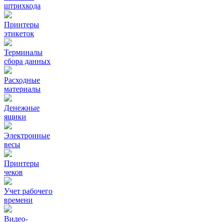
штрихкода
Принтеры
этикеток
Терминалы
сбора данных
Расходные
материалы
Денежные
ящики
Электронные
весы
Принтеры
чеков
Учет рабочего
времени
Видео‑