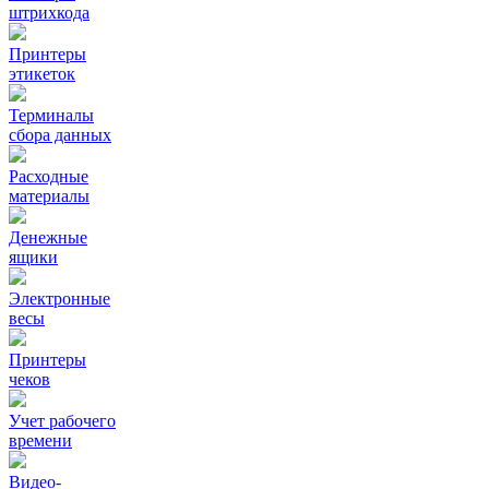
штрихкода
Принтеры
этикеток
Терминалы
сбора данных
Расходные
материалы
Денежные
ящики
Электронные
весы
Принтеры
чеков
Учет рабочего
времени
Видео‑