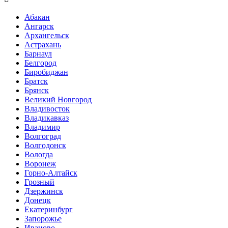
Абакан
Ангарск
Архангельск
Астрахань
Барнаул
Белгород
Биробиджан
Братск
Брянск
Великий Новгород
Владивосток
Владикавказ
Владимир
Волгоград
Волгодонск
Вологда
Воронеж
Горно-Алтайск
Грозный
Дзержинск
Донецк
Екатеринбург
Запорожье
Иваново