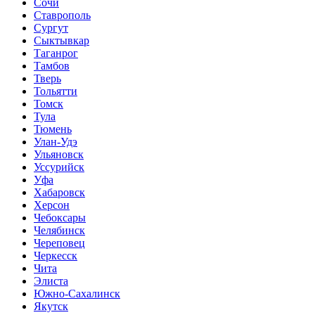
Сочи
Ставрополь
Сургут
Сыктывкар
Таганрог
Тамбов
Тверь
Тольятти
Томск
Тула
Тюмень
Улан-Удэ
Ульяновск
Уссурийск
Уфа
Хабаровск
Херсон
Чебоксары
Челябинск
Череповец
Черкесск
Чита
Элиста
Южно-Сахалинск
Якутск