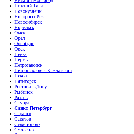
Нижний Новгород
Нижний Тагил
Новокузнецк
Новороссийск
Новосибирск
Норильск
Омск
Орел
Оренбург
Орск
Пенза
Пермь
Петрозаводск
Петропавловск-Камчатский
Псков
Пятигорск
Ростов-на-Дону
Рыбинск
Рязань
Самара
Санкт-Петербург
Саранск
Саратов
Севастополь
Смоленск