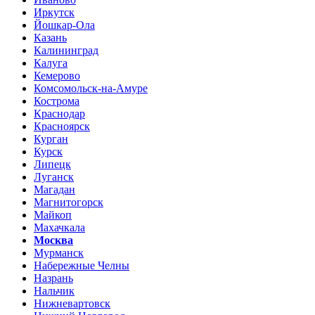
Иркутск
Йошкар-Ола
Казань
Калининград
Калуга
Кемерово
Комсомольск-на-Амуре
Кострома
Краснодар
Красноярск
Курган
Курск
Липецк
Луганск
Магадан
Магнитогорск
Майкоп
Махачкала
Москва
Мурманск
Набережные Челны
Назрань
Нальчик
Нижневартовск