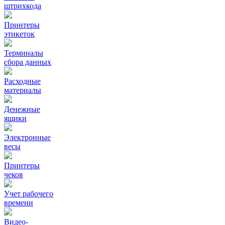
штрихкода
Принтеры
этикеток
Терминалы
сбора данных
Расходные
материалы
Денежные
ящики
Электронные
весы
Принтеры
чеков
Учет рабочего
времени
Видео‑