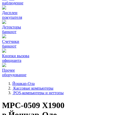
наблюдение
Дисплеи
покупателя
Детекторы
банкнот
Счетчики
банкнот
Кнопки вызова
официанта
Прочее
оборудование
Йошкар-Ола
Кассовые компьютеры
POS-компьютеры и неттопы
MPC-0509 X1900
в Йошкар-Оле