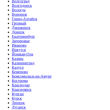
Волгоград
Волгодонск
Вологда
Воронеж
Горно-Алтайск
Грозный
Дзержинск
Донецк
Екатеринбург
Запорожье
Иваново
Иркутск
Йошкар-Ола
Казань
Калининград
Калуга
Кемерово
Комсомольск-на-Амуре
Кострома
Краснодар
Красноярск
Курган
Курск
Липецк
Луганск