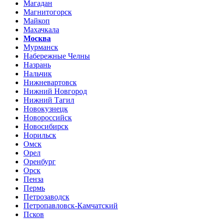
Магадан
Магнитогорск
Майкоп
Махачкала
Москва
Мурманск
Набережные Челны
Назрань
Нальчик
Нижневартовск
Нижний Новгород
Нижний Тагил
Новокузнецк
Новороссийск
Новосибирск
Норильск
Омск
Орел
Оренбург
Орск
Пенза
Пермь
Петрозаводск
Петропавловск-Камчатский
Псков