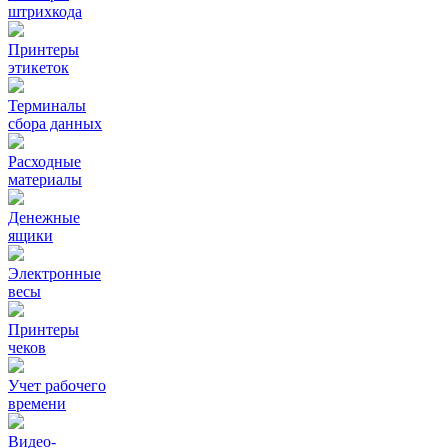
штрихкода
Принтеры
этикеток
Терминалы
сбора данных
Расходные
материалы
Денежные
ящики
Электронные
весы
Принтеры
чеков
Учет рабочего
времени
Видео‑