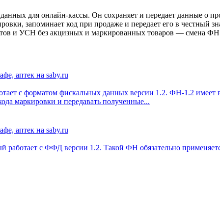
анных для онлайн-кассы. Он сохраняет и передает данные о пр
овки, запоминает код при продаже и передает его в честный зн
нтов и УСН без акцизных и маркированных товаров — смена ФН р
ботает с форматом фискальных данных версии 1.2. ФН-1.2 имеет
кода маркировки и передавать полученные...
й работает с ФФД версии 1.2. Такой ФН обязательно применяетс