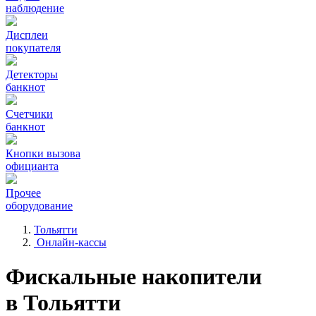
наблюдение
Дисплеи
покупателя
Детекторы
банкнот
Счетчики
банкнот
Кнопки вызова
официанта
Прочее
оборудование
Тольятти
Онлайн-кассы
Фискальные накопители
в Тольятти