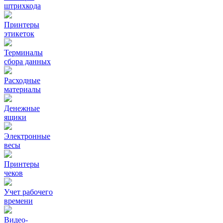
штрихкода
Принтеры
этикеток
Терминалы
сбора данных
Расходные
материалы
Денежные
ящики
Электронные
весы
Принтеры
чеков
Учет рабочего
времени
Видео‑