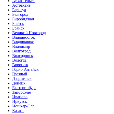
Архангельск
Астрахань
Барнаул
Белгород
Биробиджан
Братск
Брянск
Великий Новгород
Владивосток
Владикавказ
Владимир
Волгоград
Волгодонск
Вологда
Воронеж
Горно-Алтайск
Грозный
Дзержинск
Донецк
Екатеринбург
Запорожье
Иваново
Иркутск
Йошкар-Ола
Казань