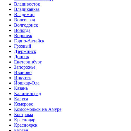
Владивосток
Владикавказ
Владимир
Волгоград
Волгодонск
Вологда
Воронеж
Горно-Алтайск
Грозный
Дзержинск
Донецк
Екатеринбург
Запорожье
Иваново
Иркутск
Йошкар-Ола
Казань
Калининград
Калуга
Кемерово
Комсомольск-на-Амуре
Кострома
Краснодар
Красноярск
Курган