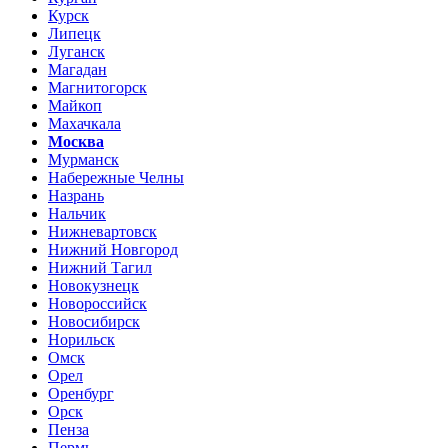
Курск
Липецк
Луганск
Магадан
Магнитогорск
Майкоп
Махачкала
Москва
Мурманск
Набережные Челны
Назрань
Нальчик
Нижневартовск
Нижний Новгород
Нижний Тагил
Новокузнецк
Новороссийск
Новосибирск
Норильск
Омск
Орел
Оренбург
Орск
Пенза
Пермь