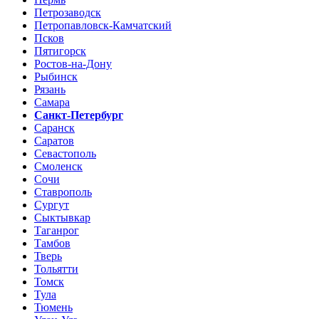
Петрозаводск
Петропавловск-Камчатский
Псков
Пятигорск
Ростов-на-Дону
Рыбинск
Рязань
Самара
Санкт-Петербург
Саранск
Саратов
Севастополь
Смоленск
Сочи
Ставрополь
Сургут
Сыктывкар
Таганрог
Тамбов
Тверь
Тольятти
Томск
Тула
Тюмень