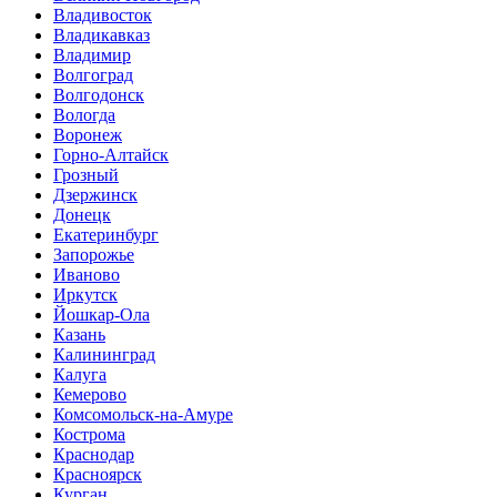
Владивосток
Владикавказ
Владимир
Волгоград
Волгодонск
Вологда
Воронеж
Горно-Алтайск
Грозный
Дзержинск
Донецк
Екатеринбург
Запорожье
Иваново
Иркутск
Йошкар-Ола
Казань
Калининград
Калуга
Кемерово
Комсомольск-на-Амуре
Кострома
Краснодар
Красноярск
Курган