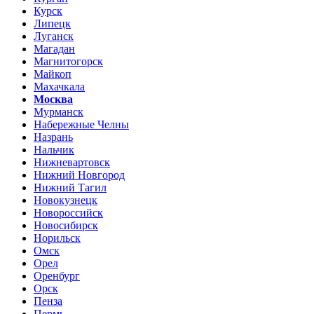
Курск
Липецк
Луганск
Магадан
Магнитогорск
Майкоп
Махачкала
Москва
Мурманск
Набережные Челны
Назрань
Нальчик
Нижневартовск
Нижний Новгород
Нижний Тагил
Новокузнецк
Новороссийск
Новосибирск
Норильск
Омск
Орел
Оренбург
Орск
Пенза
Пермь