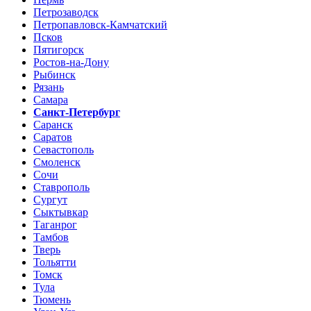
Петрозаводск
Петропавловск-Камчатский
Псков
Пятигорск
Ростов-на-Дону
Рыбинск
Рязань
Самара
Санкт-Петербург
Саранск
Саратов
Севастополь
Смоленск
Сочи
Ставрополь
Сургут
Сыктывкар
Таганрог
Тамбов
Тверь
Тольятти
Томск
Тула
Тюмень