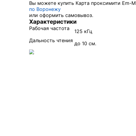
Вы можете купить Карта проксимити Em-Ma
по Воронежу
или оформить самовывоз.
Характеристики
Рабочая частота
125 кГц
Дальность чтения
до 10 см.
Выберите свой город

Абакан
Ангарск