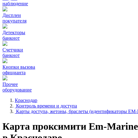
наблюдение
Дисплеи
покупателя
Детекторы
банкнот
Счетчики
банкнот
Кнопки вызова
официанта
Прочее
оборудование
Краснодар
Контроль времени и доступа
Карты доступа, жетоны, браслеты (идентификаторы EM-
Карта проксимити Em-Marine 
в Краснодаре