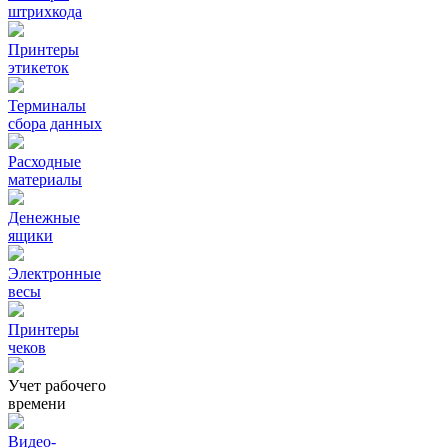
штрихкода
Принтеры
этикеток
Терминалы
сбора данных
Расходные
материалы
Денежные
ящики
Электронные
весы
Принтеры
чеков
Учет рабочего
времени
Видео‑