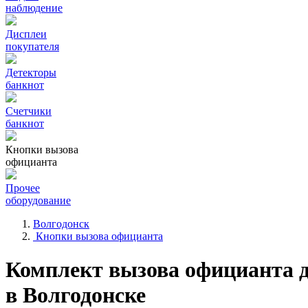
наблюдение
Дисплеи
покупателя
Детекторы
банкнот
Счетчики
банкнот
Кнопки вызова
официанта
Прочее
оборудование
Волгодонск
Кнопки вызова официанта
Комплект вызова официанта 
в Волгодонске