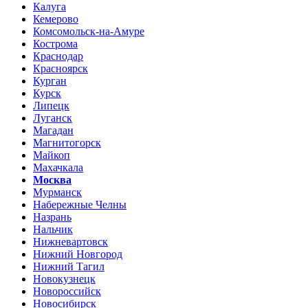
Калуга
Кемерово
Комсомольск-на-Амуре
Кострома
Краснодар
Красноярск
Курган
Курск
Липецк
Луганск
Магадан
Магнитогорск
Майкоп
Махачкала
Москва
Мурманск
Набережные Челны
Назрань
Нальчик
Нижневартовск
Нижний Новгород
Нижний Тагил
Новокузнецк
Новороссийск
Новосибирск