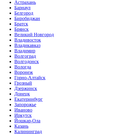
Астрахань
Барнаул
Белгород
Биробиджан
Братск
Брянск
Великий Новгород
Владивосток
Владикавказ
Владимир
Волгоград
Волгодонск
Вологда
Воронеж
Горно-Алтайск
Грозный
Дзержинск
Донецк
Екатеринбург
Запорожье
Иваново
Иркутск
Йошкар-Ола
Казань
Калининград