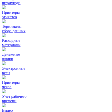
штрихкода
Принтеры
этикеток
Терминалы
сбора данных
Расходные
материалы
Денежные
ящики
Электронные
весы
Принтеры
чеков
Учет рабочего
времени
Видео‑