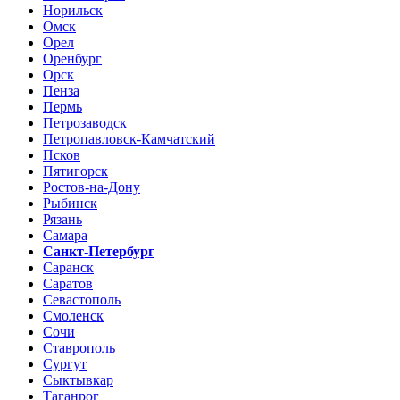
Норильск
Омск
Орел
Оренбург
Орск
Пенза
Пермь
Петрозаводск
Петропавловск-Камчатский
Псков
Пятигорск
Ростов-на-Дону
Рыбинск
Рязань
Самара
Санкт-Петербург
Саранск
Саратов
Севастополь
Смоленск
Сочи
Ставрополь
Сургут
Сыктывкар
Таганрог