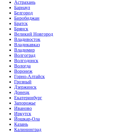
Астрахань
Барнаул
Белгород
Биробиджан
Братск
Брянск
Великий Новгород
Владивосток
Владикавказ
Владимир
Волгоград
Волгодонск
Вологда
Воронеж
Горно-Алтайск
Грозный
Дзержинск
Донецк
Екатеринбург
Запорожье
Иваново
Иркутск
Йошкар-Ола
Казань
Калининград