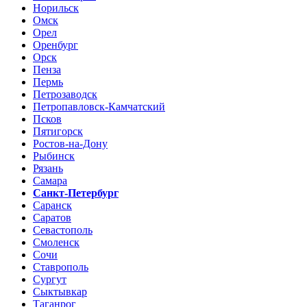
Норильск
Омск
Орел
Оренбург
Орск
Пенза
Пермь
Петрозаводск
Петропавловск-Камчатский
Псков
Пятигорск
Ростов-на-Дону
Рыбинск
Рязань
Самара
Санкт-Петербург
Саранск
Саратов
Севастополь
Смоленск
Сочи
Ставрополь
Сургут
Сыктывкар
Таганрог