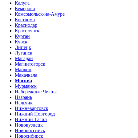
Калуга
Кемерово
Комсомольск-на-Амуре
Кострома
Краснодар
Красноярск
Курган
Курск
Липецк
Луганск
Магадан
Магнитогорск
Майкоп
Махачкала
Москва
Мурманск
Набережные Челны
Назрань
Нальчик
Нижневартовск
Нижний Новгород
Нижний Тагил
Новокузнецк
Новороссийск
Новосибирск