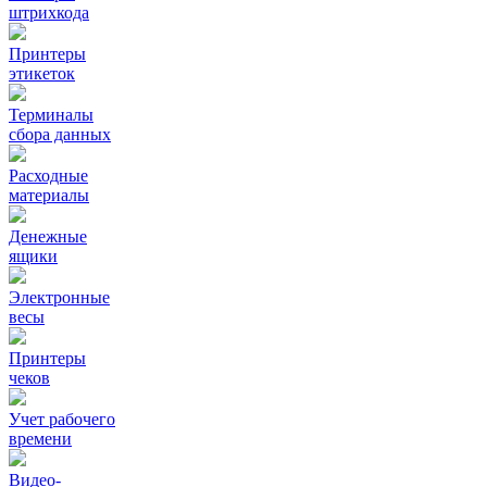
штрихкода
Принтеры
этикеток
Терминалы
сбора данных
Расходные
материалы
Денежные
ящики
Электронные
весы
Принтеры
чеков
Учет рабочего
времени
Видео‑