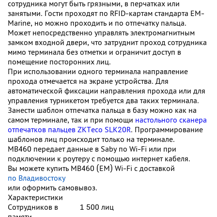
сотрудника могут быть грязными, в перчатках или
занятыми.
Гости проходят по RFID-картам стандарта EM-
Marine, но можно проходить и по отпечатку пальца.
Может непосредственно управлять электромагнитным
замком входной двери, что затруднит проход сотрудника
мимо терминала без отметки и ограничит доступ в
помещение посторонних лиц.
При использовании одного терминала направление
прохода отмечается на экране устройства. Для
автоматической фиксации направления прохода или для
управления турникетом требуется два таких терминала.
Занести шаблон отпечатка пальца в базу можно как на
самом терминале, так и при помощи
настольного сканера
отпечатков пальцев ZKTeco SLK20R
. Программирование
шаблонов лиц происходит только на терминале.
MB460 передает данные в Saby по Wi-Fi или при
подключении к роутеру с помощью интернет кабеля.
Вы можете купить MB460 (EM) Wi-Fi с доставкой
по Владивостоку
или оформить самовывоз.
Характеристики
Сотрудников в
1 500 лиц
памяти