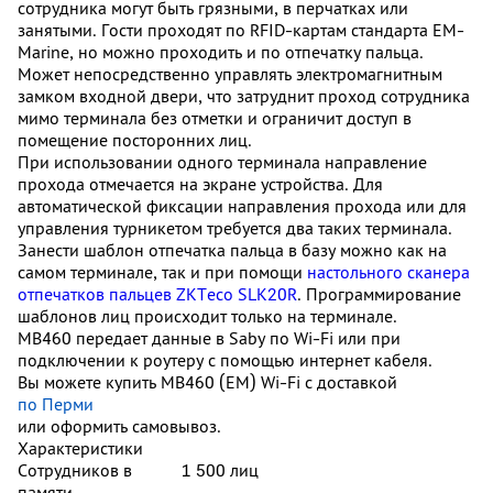
сотрудника могут быть грязными, в перчатках или
занятыми.
Гости проходят по RFID-картам стандарта EM-
Marine, но можно проходить и по отпечатку пальца.
Может непосредственно управлять электромагнитным
замком входной двери, что затруднит проход сотрудника
мимо терминала без отметки и ограничит доступ в
помещение посторонних лиц.
При использовании одного терминала направление
прохода отмечается на экране устройства. Для
автоматической фиксации направления прохода или для
управления турникетом требуется два таких терминала.
Занести шаблон отпечатка пальца в базу можно как на
самом терминале, так и при помощи
настольного сканера
отпечатков пальцев ZKTeco SLK20R
. Программирование
шаблонов лиц происходит только на терминале.
MB460 передает данные в Saby по Wi-Fi или при
подключении к роутеру с помощью интернет кабеля.
Вы можете купить MB460 (EM) Wi-Fi с доставкой
по Перми
или оформить самовывоз.
Характеристики
Сотрудников в
1 500 лиц
памяти