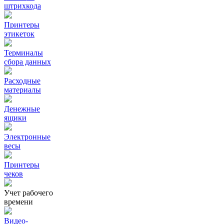
штрихкода
Принтеры
этикеток
Терминалы
сбора данных
Расходные
материалы
Денежные
ящики
Электронные
весы
Принтеры
чеков
Учет рабочего
времени
Видео‑