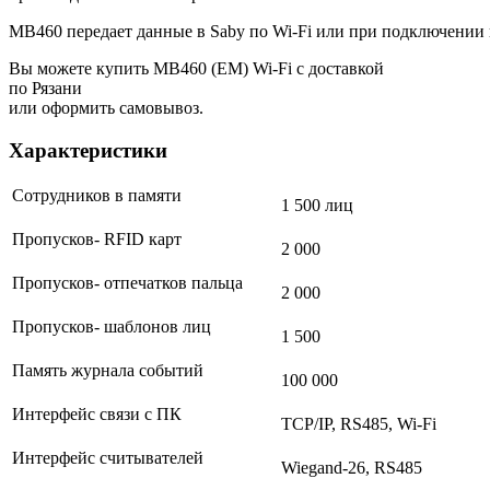
MB460 передает данные в Saby по Wi-Fi или при подключении 
Вы можете купить MB460 (EM) Wi-Fi с доставкой
по Рязани
или оформить самовывоз.
Характеристики
Сотрудников в памяти
1 500 лиц
Пропусков- RFID карт
2 000
Пропусков- отпечатков пальца
2 000
Пропусков- шаблонов лиц
1 500
Память журнала событий
100 000
Интерфейс связи с ПК
TCP/IP, RS485, Wi-Fi
Интерфейс считывателей
Wiegand-26, RS485