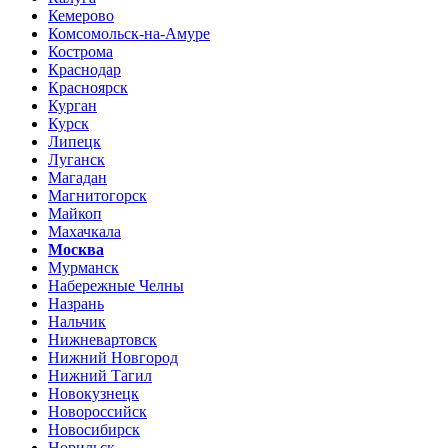
Кемерово
Комсомольск-на-Амуре
Кострома
Краснодар
Красноярск
Курган
Курск
Липецк
Луганск
Магадан
Магнитогорск
Майкоп
Махачкала
Москва
Мурманск
Набережные Челны
Назрань
Нальчик
Нижневартовск
Нижний Новгород
Нижний Тагил
Новокузнецк
Новороссийск
Новосибирск
Норильск