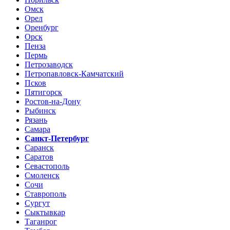
Омск
Орел
Оренбург
Орск
Пенза
Пермь
Петрозаводск
Петропавловск-Камчатский
Псков
Пятигорск
Ростов-на-Дону
Рыбинск
Рязань
Самара
Санкт-Петербург
Саранск
Саратов
Севастополь
Смоленск
Сочи
Ставрополь
Сургут
Сыктывкар
Таганрог