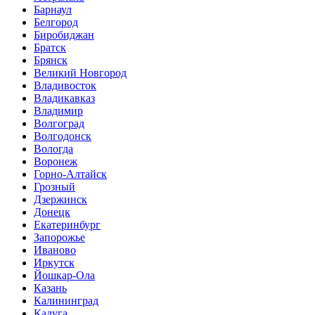
Барнаул
Белгород
Биробиджан
Братск
Брянск
Великий Новгород
Владивосток
Владикавказ
Владимир
Волгоград
Волгодонск
Вологда
Воронеж
Горно-Алтайск
Грозный
Дзержинск
Донецк
Екатеринбург
Запорожье
Иваново
Иркутск
Йошкар-Ола
Казань
Калининград
Калуга