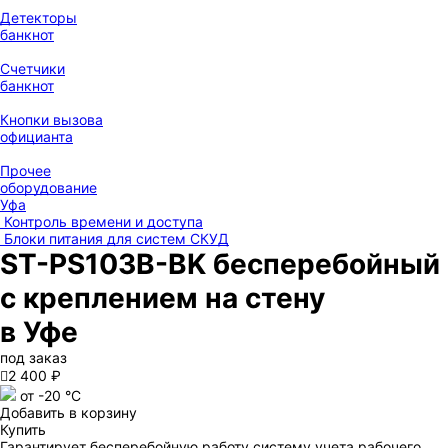
Детекторы
банкнот
Счетчики
банкнот
Кнопки вызова
официанта
Прочее
оборудование
Уфа
Контроль времени и доступа
Блоки питания для систем СКУД
ST-PS103B-BK бесперебойный
с креплением на стену
в Уфе
под заказ

2 400 ₽
от -20 °С
Добавить в корзину
Купить
Гарантирует бесперебойную работу систему учета рабочего