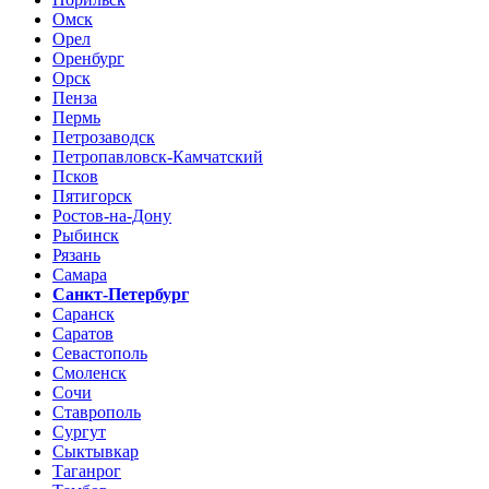
Омск
Орел
Оренбург
Орск
Пенза
Пермь
Петрозаводск
Петропавловск-Камчатский
Псков
Пятигорск
Ростов-на-Дону
Рыбинск
Рязань
Самара
Санкт-Петербург
Саранск
Саратов
Севастополь
Смоленск
Сочи
Ставрополь
Сургут
Сыктывкар
Таганрог