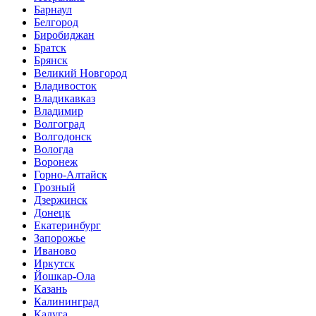
Барнаул
Белгород
Биробиджан
Братск
Брянск
Великий Новгород
Владивосток
Владикавказ
Владимир
Волгоград
Волгодонск
Вологда
Воронеж
Горно-Алтайск
Грозный
Дзержинск
Донецк
Екатеринбург
Запорожье
Иваново
Иркутск
Йошкар-Ола
Казань
Калининград
Калуга