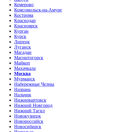
Кемерово
Комсомольск-на-Амуре
Кострома
Краснодар
Красноярск
Курган
Курск
Липецк
Луганск
Магадан
Магнитогорск
Майкоп
Махачкала
Москва
Мурманск
Набережные Челны
Назрань
Нальчик
Нижневартовск
Нижний Новгород
Нижний Тагил
Новокузнецк
Новороссийск
Новосибирск
Норильск