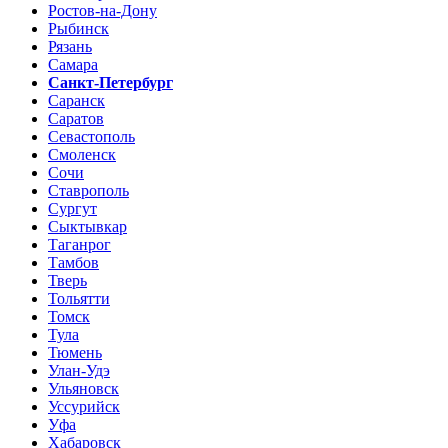
Ростов-на-Дону
Рыбинск
Рязань
Самара
Санкт-Петербург
Саранск
Саратов
Севастополь
Смоленск
Сочи
Ставрополь
Сургут
Сыктывкар
Таганрог
Тамбов
Тверь
Тольятти
Томск
Тула
Тюмень
Улан-Удэ
Ульяновск
Уссурийск
Уфа
Хабаровск