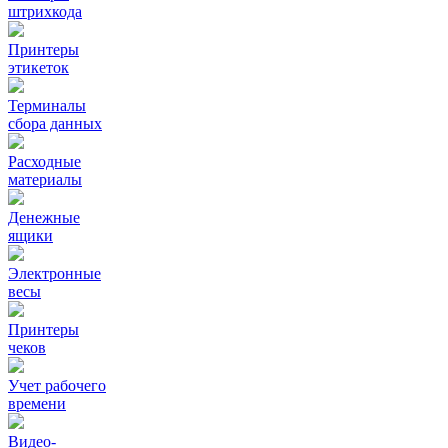
штрихкода
Принтеры
этикеток
Терминалы
сбора данных
Расходные
материалы
Денежные
ящики
Электронные
весы
Принтеры
чеков
Учет рабочего
времени
Видео‑