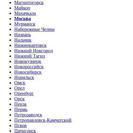
Магнитогорск
Майкоп
Махачкала
Москва
Мурманск
Набережные Челны
Назрань
Нальчик
Нижневартовск
Нижний Новгород
Нижний Тагил
Новокузнецк
Новороссийск
Новосибирск
Норильск
Омск
Орел
Оренбург
Орск
Пенза
Пермь
Петрозаводск
Петропавловск-Камчатский
Псков
Пятигорск