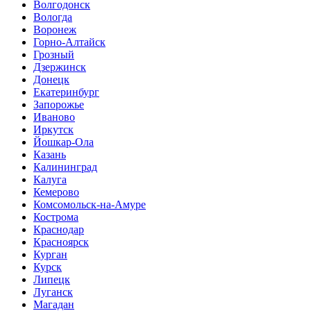
Волгодонск
Вологда
Воронеж
Горно-Алтайск
Грозный
Дзержинск
Донецк
Екатеринбург
Запорожье
Иваново
Иркутск
Йошкар-Ола
Казань
Калининград
Калуга
Кемерово
Комсомольск-на-Амуре
Кострома
Краснодар
Красноярск
Курган
Курск
Липецк
Луганск
Магадан