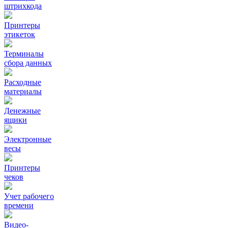
штрихкода
Принтеры
этикеток
Терминалы
сбора данных
Расходные
материалы
Денежные
ящики
Электронные
весы
Принтеры
чеков
Учет рабочего
времени
Видео‑