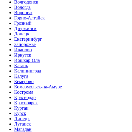
Волгодонск
Вологда
Воронеж
Горно-Алтайск
Грозный
Дзержинск
Донецк
Екатеринбург
Запорожье
Иваново
Иркутск
Йошкар-Ола
Казань
Калининград
Калуга
Кемерово
Комсомольск-на-Амуре
Кострома
Краснодар
Красноярск
Курган
Курск
Липецк
Луганск
Магадан