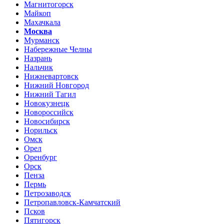
Магнитогорск
Майкоп
Махачкала
Москва
Мурманск
Набережные Челны
Назрань
Нальчик
Нижневартовск
Нижний Новгород
Нижний Тагил
Новокузнецк
Новороссийск
Новосибирск
Норильск
Омск
Орел
Оренбург
Орск
Пенза
Пермь
Петрозаводск
Петропавловск-Камчатский
Псков
Пятигорск