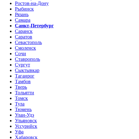
Ростов-на-Дону
Рыбинск
Рязань
Самара
Санкт-Петербург
Саранск
Саратов
Севастополь
Смоленск
Сочи
Ставрополь
Сургут
Сыктывкар
Таганрог
Тамбов
Тверь
Тольятти
Томск
Тула
Тюмень
Улан-Удэ
Ульяновск
Уссурийск
Уфа
Хабаровск