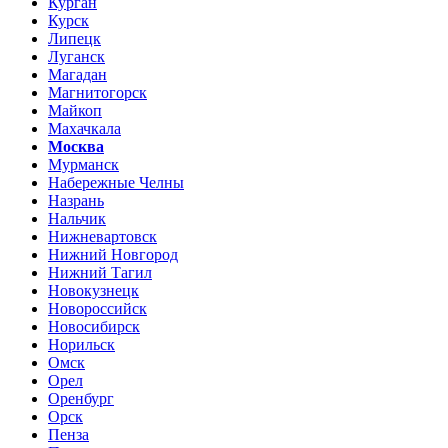
Курган
Курск
Липецк
Луганск
Магадан
Магнитогорск
Майкоп
Махачкала
Москва
Мурманск
Набережные Челны
Назрань
Нальчик
Нижневартовск
Нижний Новгород
Нижний Тагил
Новокузнецк
Новороссийск
Новосибирск
Норильск
Омск
Орел
Оренбург
Орск
Пенза