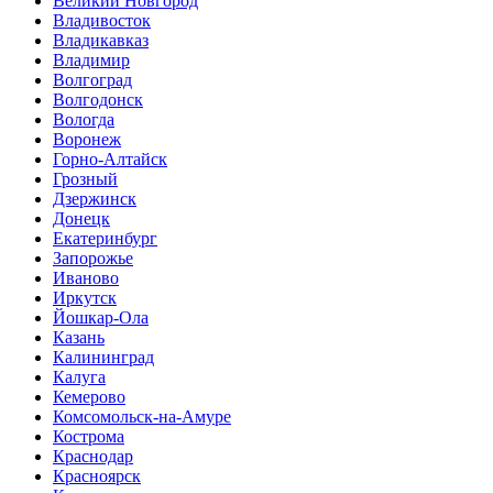
Великий Новгород
Владивосток
Владикавказ
Владимир
Волгоград
Волгодонск
Вологда
Воронеж
Горно-Алтайск
Грозный
Дзержинск
Донецк
Екатеринбург
Запорожье
Иваново
Иркутск
Йошкар-Ола
Казань
Калининград
Калуга
Кемерово
Комсомольск-на-Амуре
Кострома
Краснодар
Красноярск