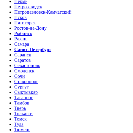
Пермь
Петрозаводск
Петропавловск-Камчатский
Псков
Пятигорск
Ростов-на-Дону
Рыбинск
Рязань
Самара
Санкт-Петербург
Саранск
Саратов
Севастополь
Смоленск
Сочи
Ставрополь
Сургут
Сыктывкар
Таганрог
Тамбов
Тверь
Тольятти
Томск
Тула
Тюмень