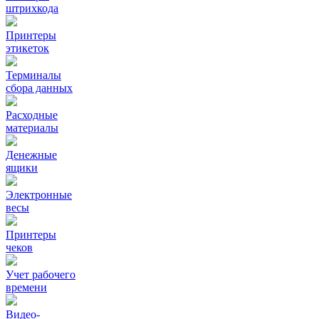
штрихкода
Принтеры
этикеток
Терминалы
сбора данных
Расходные
материалы
Денежные
ящики
Электронные
весы
Принтеры
чеков
Учет рабочего
времени
Видео‑