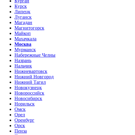
Курган
Курск
Липецк
Луганск
Магадан
Магнитогорск
Майкоп
Махачкала
Москва
Мурманск
Набережные Челны
Назрань
Нальчик
Нижневартовск
Нижний Новгород
Нижний Тагил
Новокузнецк
Новороссийск
Новосибирск
Норильск
Омск
Орел
Оренбург
Орск
Пенза