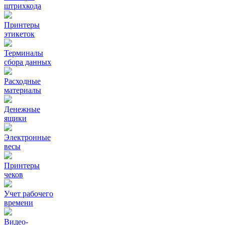
штрихкода
Принтеры
этикеток
Терминалы
сбора данных
Расходные
материалы
Денежные
ящики
Электронные
весы
Принтеры
чеков
Учет рабочего
времени
Видео‑