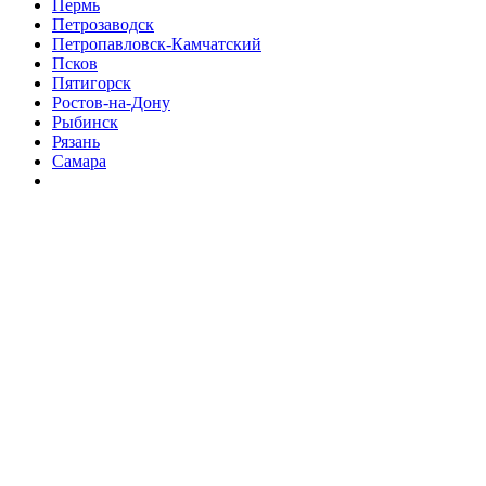
Пермь
Петрозаводск
Петропавловск-Камчатский
Псков
Пятигорск
Ростов-на-Дону
Рыбинск
Рязань
Самара