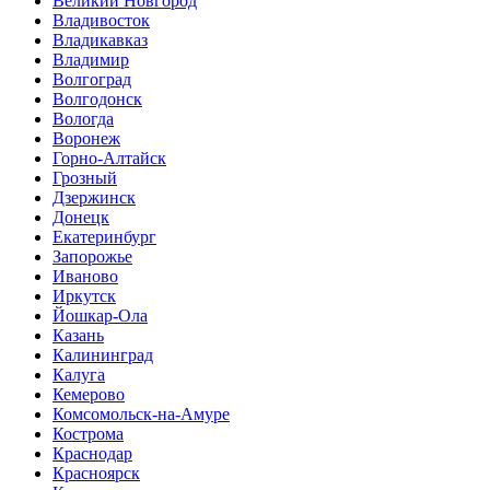
Великий Новгород
Владивосток
Владикавказ
Владимир
Волгоград
Волгодонск
Вологда
Воронеж
Горно-Алтайск
Грозный
Дзержинск
Донецк
Екатеринбург
Запорожье
Иваново
Иркутск
Йошкар-Ола
Казань
Калининград
Калуга
Кемерово
Комсомольск-на-Амуре
Кострома
Краснодар
Красноярск