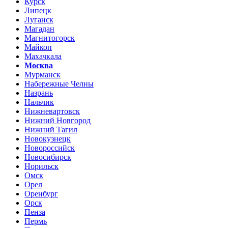
Курск
Липецк
Луганск
Магадан
Магнитогорск
Майкоп
Махачкала
Москва
Мурманск
Набережные Челны
Назрань
Нальчик
Нижневартовск
Нижний Новгород
Нижний Тагил
Новокузнецк
Новороссийск
Новосибирск
Норильск
Омск
Орел
Оренбург
Орск
Пенза
Пермь