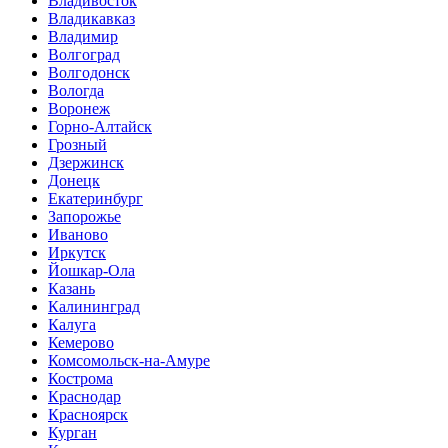
Владивосток
Владикавказ
Владимир
Волгоград
Волгодонск
Вологда
Воронеж
Горно-Алтайск
Грозный
Дзержинск
Донецк
Екатеринбург
Запорожье
Иваново
Иркутск
Йошкар-Ола
Казань
Калининград
Калуга
Кемерово
Комсомольск-на-Амуре
Кострома
Краснодар
Красноярск
Курган