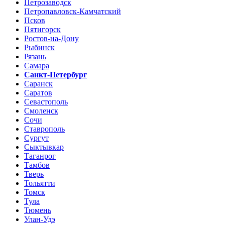
Петрозаводск
Петропавловск-Камчатский
Псков
Пятигорск
Ростов-на-Дону
Рыбинск
Рязань
Самара
Санкт-Петербург
Саранск
Саратов
Севастополь
Смоленск
Сочи
Ставрополь
Сургут
Сыктывкар
Таганрог
Тамбов
Тверь
Тольятти
Томск
Тула
Тюмень
Улан-Удэ