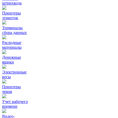
штрихкода
Принтеры
этикеток
Терминалы
сбора данных
Расходные
материалы
Денежные
ящики
Электронные
весы
Принтеры
чеков
Учет рабочего
времени
Видео‑