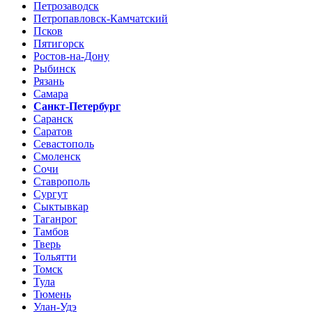
Петрозаводск
Петропавловск-Камчатский
Псков
Пятигорск
Ростов-на-Дону
Рыбинск
Рязань
Самара
Санкт-Петербург
Саранск
Саратов
Севастополь
Смоленск
Сочи
Ставрополь
Сургут
Сыктывкар
Таганрог
Тамбов
Тверь
Тольятти
Томск
Тула
Тюмень
Улан-Удэ