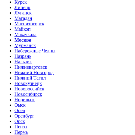
Курск
Липецк
Луганск
Магадан
Магнитогорск
Майкоп
Махачкала
Москва
Мурманск
Набережные Челны
Назрань
Нальчик
Нижневартовск
Нижний Новгород
Нижний Тагил
Новокузнецк
Новороссийск
Новосибирск
Норильск
Омск
Орел
Оренбург
Орск
Пенза
Пермь