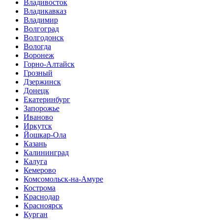
Владивосток
Владикавказ
Владимир
Волгоград
Волгодонск
Вологда
Воронеж
Горно-Алтайск
Грозный
Дзержинск
Донецк
Екатеринбург
Запорожье
Иваново
Иркутск
Йошкар-Ола
Казань
Калининград
Калуга
Кемерово
Комсомольск-на-Амуре
Кострома
Краснодар
Красноярск
Курган