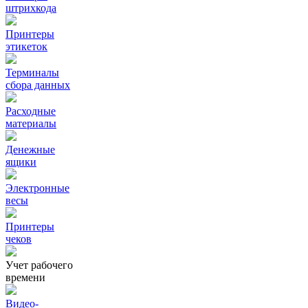
штрихкода
Принтеры
этикеток
Терминалы
сбора данных
Расходные
материалы
Денежные
ящики
Электронные
весы
Принтеры
чеков
Учет рабочего
времени
Видео‑