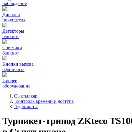
наблюдение
Дисплеи
покупателя
Детекторы
банкнот
Счетчики
банкнот
Кнопки вызова
официанта
Прочее
оборудование
Сыктывкар
Контроль времени и доступа
Турникеты
Турникет-трипод ZKteco TS1
в Сыктывкаре