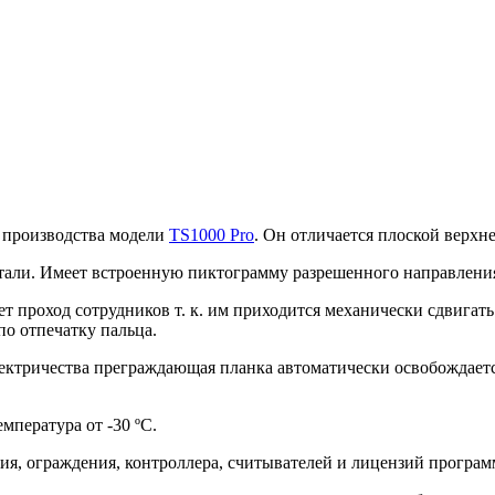
 производства модели
TS1000 Pro
. Он отличается плоской верх
али. Имеет встроенную пиктограмму разрешенного направления
т проход сотрудников т. к. им приходится механически сдвигат
 по отпечатку пальца.
ктричества преграждающая планка автоматически освобождаетс
емпература от -30 ºС.
ия, ограждения, контроллера, считывателей и лицензий програм