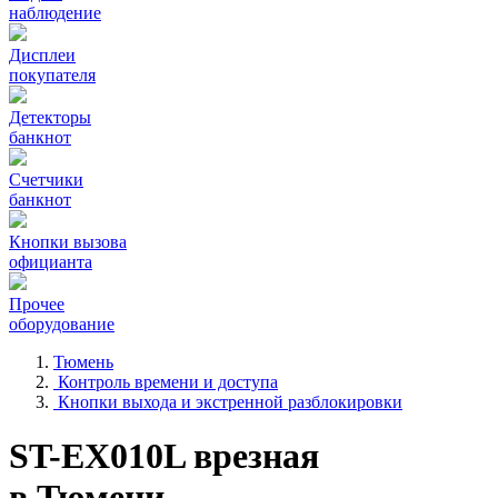
наблюдение
Дисплеи
покупателя
Детекторы
банкнот
Счетчики
банкнот
Кнопки вызова
официанта
Прочее
оборудование
Тюмень
Контроль времени и доступа
Кнопки выхода и экстренной разблокировки
ST-EX010L врезная
в Тюмени