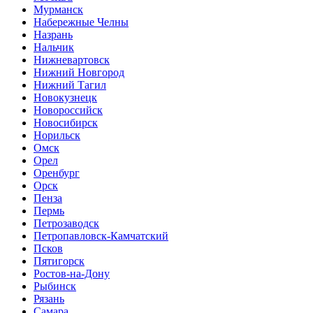
Мурманск
Набережные Челны
Назрань
Нальчик
Нижневартовск
Нижний Новгород
Нижний Тагил
Новокузнецк
Новороссийск
Новосибирск
Норильск
Омск
Орел
Оренбург
Орск
Пенза
Пермь
Петрозаводск
Петропавловск-Камчатский
Псков
Пятигорск
Ростов-на-Дону
Рыбинск
Рязань
Самара