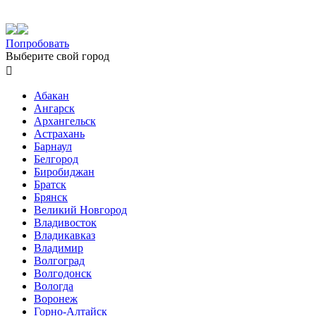
Попробовать
Выберите свой город

Абакан
Ангарск
Архангельск
Астрахань
Барнаул
Белгород
Биробиджан
Братск
Брянск
Великий Новгород
Владивосток
Владикавказ
Владимир
Волгоград
Волгодонск
Вологда
Воронеж
Горно-Алтайск