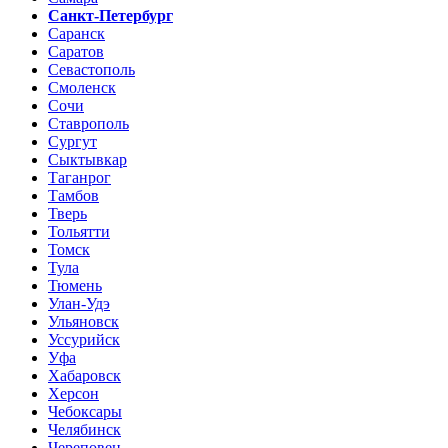
Санкт-Петербург
Саранск
Саратов
Севастополь
Смоленск
Сочи
Ставрополь
Сургут
Сыктывкар
Таганрог
Тамбов
Тверь
Тольятти
Томск
Тула
Тюмень
Улан-Удэ
Ульяновск
Уссурийск
Уфа
Хабаровск
Херсон
Чебоксары
Челябинск
Череповец