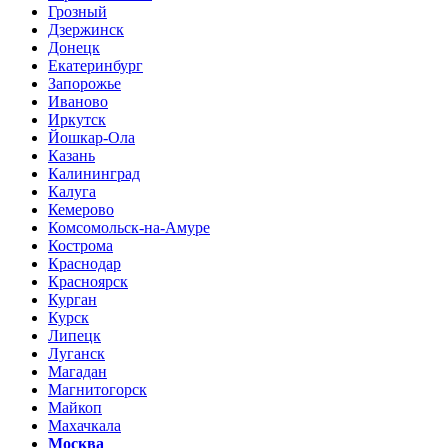
Грозный
Дзержинск
Донецк
Екатеринбург
Запорожье
Иваново
Иркутск
Йошкар-Ола
Казань
Калининград
Калуга
Кемерово
Комсомольск-на-Амуре
Кострома
Краснодар
Красноярск
Курган
Курск
Липецк
Луганск
Магадан
Магнитогорск
Майкоп
Махачкала
Москва