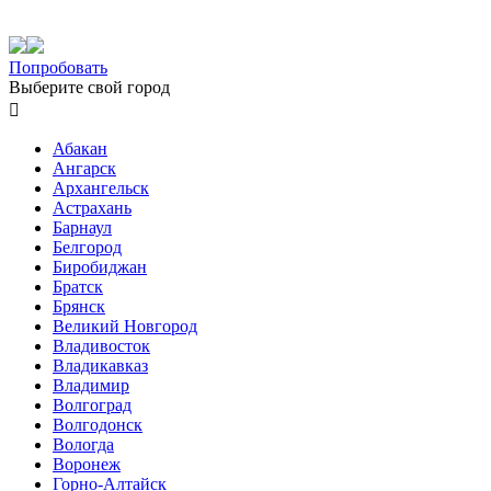
Попробовать
Выберите свой город

Абакан
Ангарск
Архангельск
Астрахань
Барнаул
Белгород
Биробиджан
Братск
Брянск
Великий Новгород
Владивосток
Владикавказ
Владимир
Волгоград
Волгодонск
Вологда
Воронеж
Горно-Алтайск