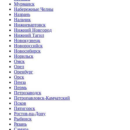
Мурманск
Набережные Челны
Назрань
Нальчик
Нижневартовск
Нижний Новгород
Нижний Тагил
Новокузнецк
Новороссийск
Новосибирск
Норильск
Омск
Орел
Оренбург
Орск
Пенза
Пермь
Петрозаводск
Петропавловск-Камчатский
Псков
Пятигорск
Ростов-на-Дону
Рыбинск
Рязань
Самара