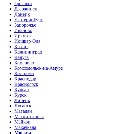
Грозный
Дзержинск
Донецк
Екатеринбург
Запорожье
Иваново
Иркутск
Йошкар-Ола
Казань
Калининград
Калуга
Кемерово
Комсомольск-на-Амуре
Кострома
Краснодар
Красноярск
Курган
Курск
Липецк
Луганск
Магадан
Магнитогорск
Майкоп
Махачкала
Москва