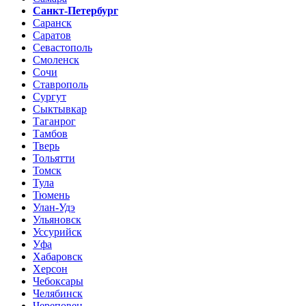
Санкт-Петербург
Саранск
Саратов
Севастополь
Смоленск
Сочи
Ставрополь
Сургут
Сыктывкар
Таганрог
Тамбов
Тверь
Тольятти
Томск
Тула
Тюмень
Улан-Удэ
Ульяновск
Уссурийск
Уфа
Хабаровск
Херсон
Чебоксары
Челябинск
Череповец