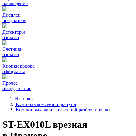
наблюдение
Дисплеи
покупателя
Детекторы
банкнот
Счетчики
банкнот
Кнопки вызова
официанта
Прочее
оборудование
Иваново
Контроль времени и доступа
Кнопки выхода и экстренной разблокировки
ST-EX010L врезная
в Иваново