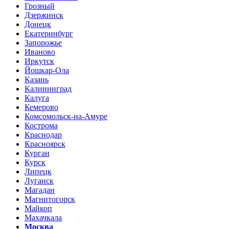
Грозный
Дзержинск
Донецк
Екатеринбург
Запорожье
Иваново
Иркутск
Йошкар-Ола
Казань
Калининград
Калуга
Кемерово
Комсомольск-на-Амуре
Кострома
Краснодар
Красноярск
Курган
Курск
Липецк
Луганск
Магадан
Магнитогорск
Майкоп
Махачкала
Москва