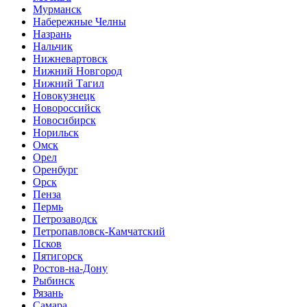
Мурманск
Набережные Челны
Назрань
Нальчик
Нижневартовск
Нижний Новгород
Нижний Тагил
Новокузнецк
Новороссийск
Новосибирск
Норильск
Омск
Орел
Оренбург
Орск
Пенза
Пермь
Петрозаводск
Петропавловск-Камчатский
Псков
Пятигорск
Ростов-на-Дону
Рыбинск
Рязань
Самара