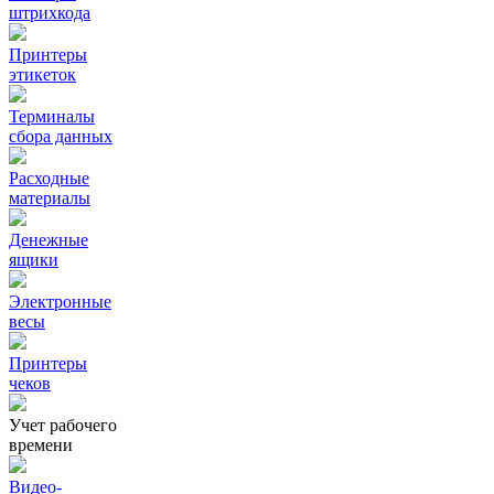
штрихкода
Принтеры
этикеток
Терминалы
сбора данных
Расходные
материалы
Денежные
ящики
Электронные
весы
Принтеры
чеков
Учет рабочего
времени
Видео‑