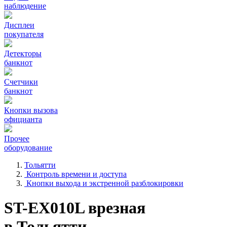
наблюдение
Дисплеи
покупателя
Детекторы
банкнот
Счетчики
банкнот
Кнопки вызова
официанта
Прочее
оборудование
Тольятти
Контроль времени и доступа
Кнопки выхода и экстренной разблокировки
ST-EX010L врезная
в Тольятти