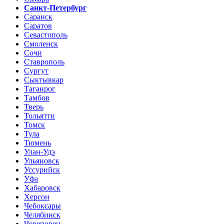
Санкт-Петербург
Саранск
Саратов
Севастополь
Смоленск
Сочи
Ставрополь
Сургут
Сыктывкар
Таганрог
Тамбов
Тверь
Тольятти
Томск
Тула
Тюмень
Улан-Удэ
Ульяновск
Уссурийск
Уфа
Хабаровск
Херсон
Чебоксары
Челябинск
Череповец