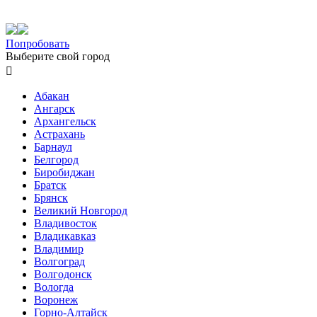
Попробовать
Выберите свой город

Абакан
Ангарск
Архангельск
Астрахань
Барнаул
Белгород
Биробиджан
Братск
Брянск
Великий Новгород
Владивосток
Владикавказ
Владимир
Волгоград
Волгодонск
Вологда
Воронеж
Горно-Алтайск