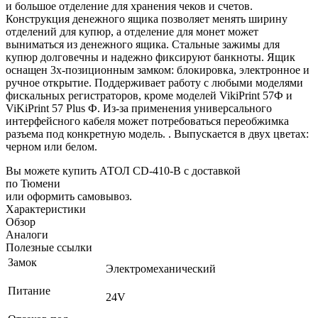
и большое отделение для хранения чеков и счетов.
Конструкция денежного ящика позволяет менять ширину
отделений для купюр, а отделение для монет может
выниматься из денежного ящика. Стальные зажимы для
купюр долговечны и надежно фиксируют банкноты. Ящик
оснащен 3х-позиционным замком: блокировка, электронное и
ручное открытие. Поддерживает работу с любыми моделями
фискальных регистраторов, кроме моделей VikiPrint 57Ф и
ViKiPrint 57 Plus Ф. Из-за применения универсального
интерфейсного кабеля может потребоваться переобжимка
разъема под конкретную модель. . Выпускается в двух цветах:
черном или белом.
Вы можете купить АТОЛ CD-410-В с доставкой
по Тюмени
или оформить самовывоз.
Характеристики
Обзор
Аналоги
Полезные ссылки
Замок
Электромеханический
Питание
24V