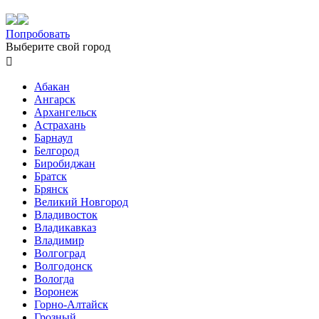
Попробовать
Выберите свой город

Абакан
Ангарск
Архангельск
Астрахань
Барнаул
Белгород
Биробиджан
Братск
Брянск
Великий Новгород
Владивосток
Владикавказ
Владимир
Волгоград
Волгодонск
Вологда
Воронеж
Горно-Алтайск
Грозный