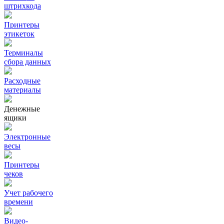
штрихкода
Принтеры
этикеток
Терминалы
сбора данных
Расходные
материалы
Денежные
ящики
Электронные
весы
Принтеры
чеков
Учет рабочего
времени
Видео‑