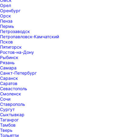
Омск
Орел
Оренбург
Орск
Пенза
Пермь
Петрозаводск
Петропавловск-Камчатский
Псков
Пятигорск
Ростов-на-Дону
Рыбинск
Рязань
Самара
Санкт-Петербург
Саранск
Саратов
Севастополь
Смоленск
Сочи
Ставрополь
Сургут
Сыктывкар
Таганрог
Тамбов
Тверь
Тольятти