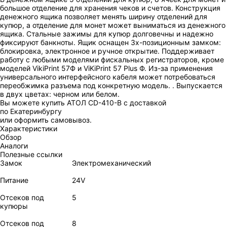
большое отделение для хранения чеков и счетов. Конструкция
денежного ящика позволяет менять ширину отделений для
купюр, а отделение для монет может выниматься из денежного
ящика. Стальные зажимы для купюр долговечны и надежно
фиксируют банкноты. Ящик оснащен 3х-позиционным замком:
блокировка, электронное и ручное открытие. Поддерживает
работу с любыми моделями фискальных регистраторов, кроме
моделей VikiPrint 57Ф и ViKiPrint 57 Plus Ф. Из-за применения
универсального интерфейсного кабеля может потребоваться
переобжимка разъема под конкретную модель. . Выпускается
в двух цветах: черном или белом.
Вы можете купить АТОЛ CD-410-В с доставкой
по Екатеринбургу
или оформить самовывоз.
Характеристики
Обзор
Аналоги
Полезные ссылки
Замок
Электромеханический
Питание
24V
Отсеков под
5
купюры
Отсеков под
8