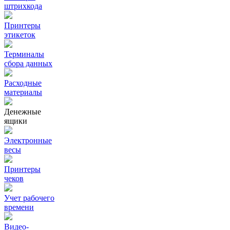
штрихкода
Принтеры
этикеток
Терминалы
сбора данных
Расходные
материалы
Денежные
ящики
Электронные
весы
Принтеры
чеков
Учет рабочего
времени
Видео‑