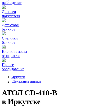
наблюдение
Дисплеи
покупателя
Детекторы
банкнот
Счетчики
банкнот
Кнопки вызова
официанта
Прочее
оборудование
Иркутск
Денежные ящики
АТОЛ CD-410-В
в Иркутске