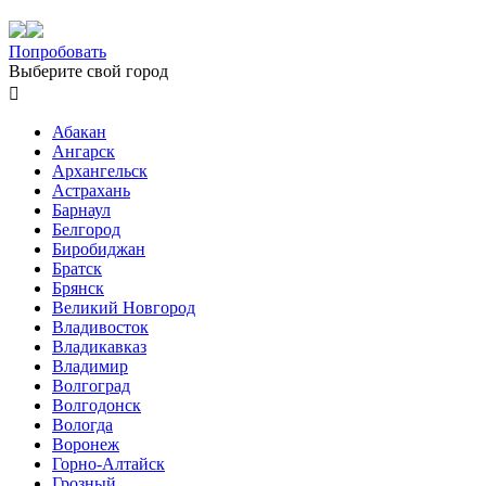
Попробовать
Выберите свой город

Абакан
Ангарск
Архангельск
Астрахань
Барнаул
Белгород
Биробиджан
Братск
Брянск
Великий Новгород
Владивосток
Владикавказ
Владимир
Волгоград
Волгодонск
Вологда
Воронеж
Горно-Алтайск
Грозный