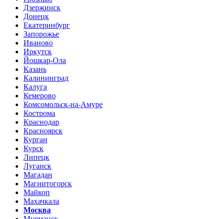
Дзержинск
Донецк
Екатеринбург
Запорожье
Иваново
Иркутск
Йошкар-Ола
Казань
Калининград
Калуга
Кемерово
Комсомольск-на-Амуре
Кострома
Краснодар
Красноярск
Курган
Курск
Липецк
Луганск
Магадан
Магнитогорск
Майкоп
Махачкала
Москва
Мурманск