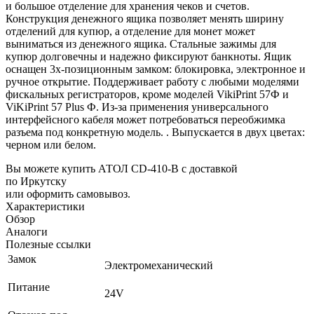
и большое отделение для хранения чеков и счетов.
Конструкция денежного ящика позволяет менять ширину
отделений для купюр, а отделение для монет может
выниматься из денежного ящика. Стальные зажимы для
купюр долговечны и надежно фиксируют банкноты. Ящик
оснащен 3х-позиционным замком: блокировка, электронное и
ручное открытие. Поддерживает работу с любыми моделями
фискальных регистраторов, кроме моделей VikiPrint 57Ф и
ViKiPrint 57 Plus Ф. Из-за применения универсального
интерфейсного кабеля может потребоваться переобжимка
разъема под конкретную модель. . Выпускается в двух цветах:
черном или белом.
Вы можете купить АТОЛ CD-410-В с доставкой
по Иркутску
или оформить самовывоз.
Характеристики
Обзор
Аналоги
Полезные ссылки
Замок
Электромеханический
Питание
24V