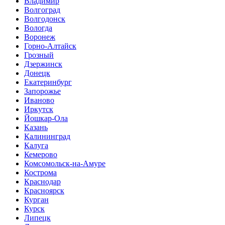
Владимир
Волгоград
Волгодонск
Вологда
Воронеж
Горно-Алтайск
Грозный
Дзержинск
Донецк
Екатеринбург
Запорожье
Иваново
Иркутск
Йошкар-Ола
Казань
Калининград
Калуга
Кемерово
Комсомольск-на-Амуре
Кострома
Краснодар
Красноярск
Курган
Курск
Липецк