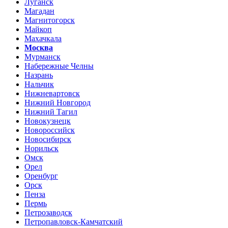
Луганск
Магадан
Магнитогорск
Майкоп
Махачкала
Москва
Мурманск
Набережные Челны
Назрань
Нальчик
Нижневартовск
Нижний Новгород
Нижний Тагил
Новокузнецк
Новороссийск
Новосибирск
Норильск
Омск
Орел
Оренбург
Орск
Пенза
Пермь
Петрозаводск
Петропавловск-Камчатский