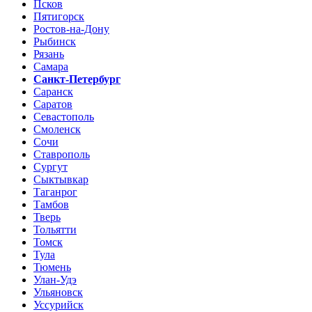
Псков
Пятигорск
Ростов-на-Дону
Рыбинск
Рязань
Самара
Санкт-Петербург
Саранск
Саратов
Севастополь
Смоленск
Сочи
Ставрополь
Сургут
Сыктывкар
Таганрог
Тамбов
Тверь
Тольятти
Томск
Тула
Тюмень
Улан-Удэ
Ульяновск
Уссурийск