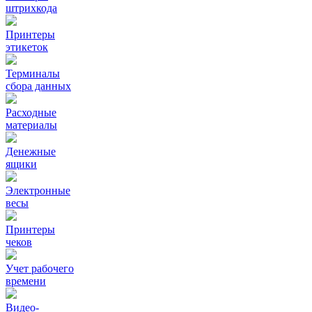
штрихкода
Принтеры
этикеток
Терминалы
сбора данных
Расходные
материалы
Денежные
ящики
Электронные
весы
Принтеры
чеков
Учет рабочего
времени
Видео‑