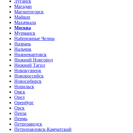
Луганск
Магадан
Магнитогорск
Майкоп
Махачкала
Москва
Мурманск
Набережные Челны
Назрань
Нальчик
Нижневартовск
Нижний Новгород
Нижний Тагил
Новокузнецк
Новороссийск
Новосибирск
Норильск
Омск
Орел
Оренбург
Орск
Пенза
Пермь
Петрозаводск
Петропавловск-Камчатский