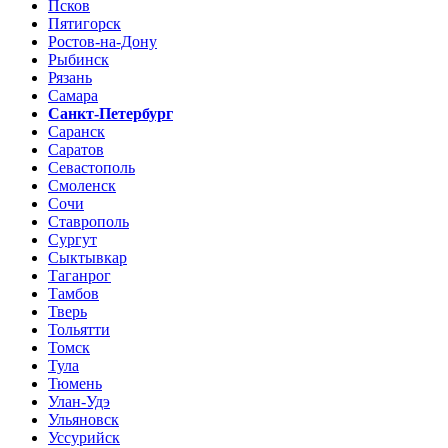
Псков
Пятигорск
Ростов-на-Дону
Рыбинск
Рязань
Самара
Санкт-Петербург
Саранск
Саратов
Севастополь
Смоленск
Сочи
Ставрополь
Сургут
Сыктывкар
Таганрог
Тамбов
Тверь
Тольятти
Томск
Тула
Тюмень
Улан-Удэ
Ульяновск
Уссурийск