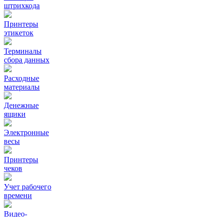
штрихкода
Принтеры
этикеток
Терминалы
сбора данных
Расходные
материалы
Денежные
ящики
Электронные
весы
Принтеры
чеков
Учет рабочего
времени
Видео‑