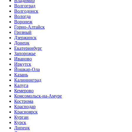
Владимир
Волгоград
Волгодонск
Вологда
Воронеж
Горно-Алтайск
Грозный
Дзержинск
Донецк
Екатеринбург
Запорожье
Иваново
Иркутск
Йошкар-Ола
Казань
Калининград
Калуга
Кемерово
Комсомольск-на-Амуре
Кострома
Краснодар
Красноярск
Курган
Курск
Липецк