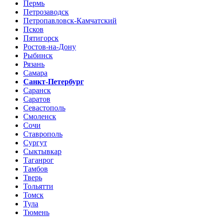
Пермь
Петрозаводск
Петропавловск-Камчатский
Псков
Пятигорск
Ростов-на-Дону
Рыбинск
Рязань
Самара
Санкт-Петербург
Саранск
Саратов
Севастополь
Смоленск
Сочи
Ставрополь
Сургут
Сыктывкар
Таганрог
Тамбов
Тверь
Тольятти
Томск
Тула
Тюмень