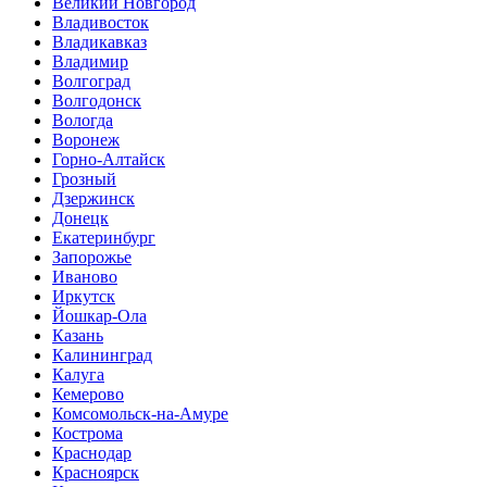
Великий Новгород
Владивосток
Владикавказ
Владимир
Волгоград
Волгодонск
Вологда
Воронеж
Горно-Алтайск
Грозный
Дзержинск
Донецк
Екатеринбург
Запорожье
Иваново
Иркутск
Йошкар-Ола
Казань
Калининград
Калуга
Кемерово
Комсомольск-на-Амуре
Кострома
Краснодар
Красноярск