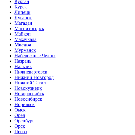
Курган
Курск
Липецк
Луганск
Магадан
Магнитогорск
Майкоп
Махачкала
Москва
Мурманск
Набережные Челны
Назрань
Нальчик
Нижневартовск
Нижний Новгород
Нижний Тагил
Новокузнецк
Новороссийск
Новосибирск
Норильск
Омск
Орел
Оренбург
Орск
Пенза