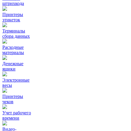
штрихкода
Принтеры
этикеток
Терминалы
сбора данных
Расходные
материалы
Денежные
ящики
Электронные
весы
Принтеры
чеков
Учет рабочего
времени
Видео‑