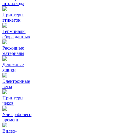
штрихкода
Принтеры
этикеток
Терминалы
сбора данных
Расходные
материалы
Денежные
ящики
Электронные
весы
Принтеры
чеков
Учет рабочего
времени
Видео‑