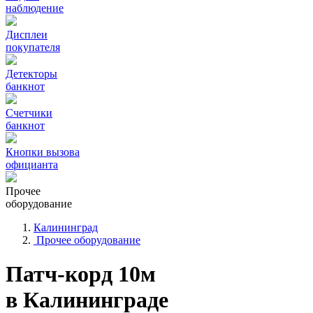
наблюдение
Дисплеи
покупателя
Детекторы
банкнот
Счетчики
банкнот
Кнопки вызова
официанта
Прочее
оборудование
Калининград
Прочее оборудование
Патч-корд 10м
в Калининграде