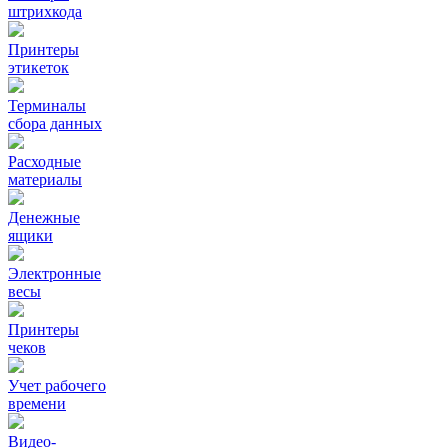
штрихкода
Принтеры
этикеток
Терминалы
сбора данных
Расходные
материалы
Денежные
ящики
Электронные
весы
Принтеры
чеков
Учет рабочего
времени
Видео‑