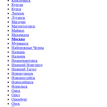
Красноярск
Курган
Курск
Липецк
Луганск
Магадан
Магнитогорск
Майкоп
Махачкала
Москва
Мурманск
Набережные Челны
Назрань
Нальчик
Нижневартовск
Нижний Новгород
Нижний Тагил
Новокузнецк
Новороссийск
Новосибирск
Норильск
Омск
Орел
Оренбург
Орск