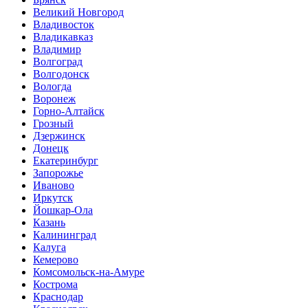
Великий Новгород
Владивосток
Владикавказ
Владимир
Волгоград
Волгодонск
Вологда
Воронеж
Горно-Алтайск
Грозный
Дзержинск
Донецк
Екатеринбург
Запорожье
Иваново
Иркутск
Йошкар-Ола
Казань
Калининград
Калуга
Кемерово
Комсомольск-на-Амуре
Кострома
Краснодар