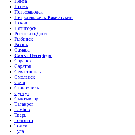
Пенза
Пермь
Петрозаводск
Петропавловск-Камчатский
Псков
Пятигорск
Ростов-на-Дону
Рыбинск
Рязань
Самара
Санкт-Петербург
Саранск
Саратов
Севастополь
Смоленск
Сочи
Ставрополь
Сургут
Сыктывкар
Таганрог
Тамбов
Тверь
Тольятти
Томск
Тула