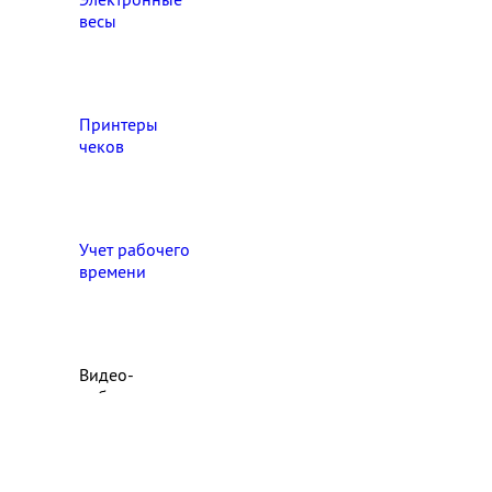
весы
Принтеры
чеков
Учет рабочего
времени
Видео‑
наблюдение
Выберите свой город

Абакан
Ангарск