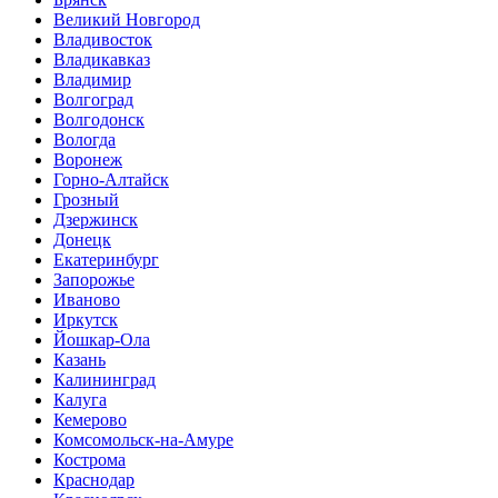
Великий Новгород
Владивосток
Владикавказ
Владимир
Волгоград
Волгодонск
Вологда
Воронеж
Горно-Алтайск
Грозный
Дзержинск
Донецк
Екатеринбург
Запорожье
Иваново
Иркутск
Йошкар-Ола
Казань
Калининград
Калуга
Кемерово
Комсомольск-на-Амуре
Кострома
Краснодар