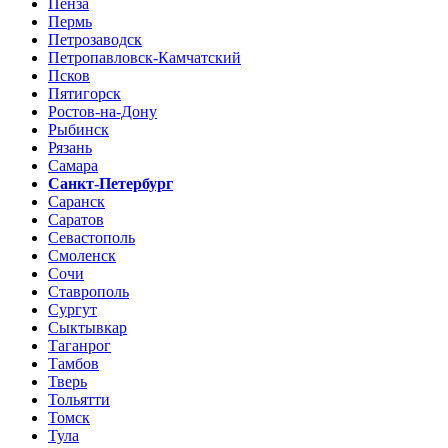
Пенза
Пермь
Петрозаводск
Петропавловск-Камчатский
Псков
Пятигорск
Ростов-на-Дону
Рыбинск
Рязань
Самара
Санкт-Петербург
Саранск
Саратов
Севастополь
Смоленск
Сочи
Ставрополь
Сургут
Сыктывкар
Таганрог
Тамбов
Тверь
Тольятти
Томск
Тула