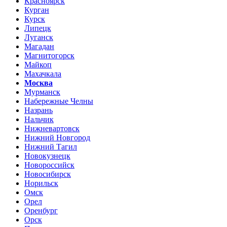
Красноярск
Курган
Курск
Липецк
Луганск
Магадан
Магнитогорск
Майкоп
Махачкала
Москва
Мурманск
Набережные Челны
Назрань
Нальчик
Нижневартовск
Нижний Новгород
Нижний Тагил
Новокузнецк
Новороссийск
Новосибирск
Норильск
Омск
Орел
Оренбург
Орск