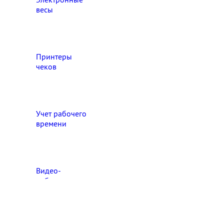
весы
Принтеры
чеков
Учет рабочего
времени
Видео‑
наблюдение
Выберите свой город

Абакан
Ангарск