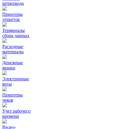
штрихкода
Принтеры
этикеток
Терминалы
сбора данных
Расходные
материалы
Денежные
ящики
Электронные
весы
Принтеры
чеков
Учет рабочего
времени
Видео‑