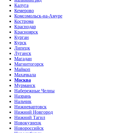
Калуга
Кемерово
Комсомольск-на-Амуре
Кострома
Краснодар
Красноярск
Курган
Курск
Липецк
Луганск
Магадан
Магнитогорск
Майкоп
Махачкала
Москва
Мурманск
Набережные Челны
Назрань
Нальчик
Нижневартовск
Нижний Новгород
Нижний Тагил
Новокузнецк
Новороссийск