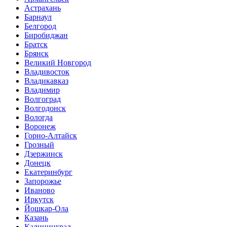
Астрахань
Барнаул
Белгород
Биробиджан
Братск
Брянск
Великий Новгород
Владивосток
Владикавказ
Владимир
Волгоград
Волгодонск
Вологда
Воронеж
Горно-Алтайск
Грозный
Дзержинск
Донецк
Екатеринбург
Запорожье
Иваново
Иркутск
Йошкар-Ола
Казань
Калининград