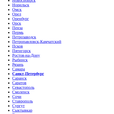
Новосибирск
Норильск
Омск
Орел
Оренбург
Орск
Пенза
Пермь
Петрозаводск
Петропавловск-Камчатский
Псков
Пятигорск
Ростов-на-Дону
Рыбинск
Рязань
Самара
Санкт-Петербург
Саранск
Саратов
Севастополь
Смоленск
Сочи
Ставрополь
Сургут
Сыктывкар