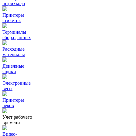
штрихкода
Принтеры
этикеток
Терминалы
сбора данных
Расходные
материалы
Денежные
ящики
Электронные
весы
Принтеры
чеков
Учет рабочего
времени
Видео‑