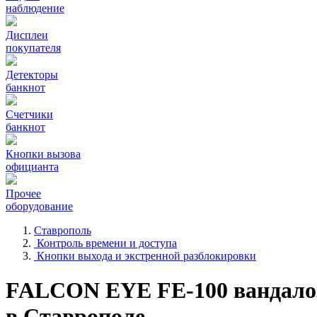
наблюдение
Дисплеи
покупателя
Детекторы
банкнот
Счетчики
банкнот
Кнопки вызова
официанта
Прочее
оборудование
Ставрополь
Контроль времени и доступа
Кнопки выхода и экстренной разблокировки
FALCON EYE FE-100 вандал
в Ставрополе