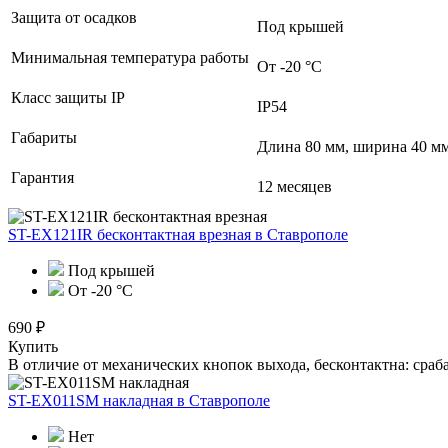
Защита от осадков
Под крышей
Минимальная температура работы
От -20 °С
Класс защиты IP
IP54
Габариты
Длина 80 мм, ширина 40 мм
Гарантия
12 месяцев
ST-EX121IR бесконтактная врезная
в Ставрополе
Под крышей
От -20 °C
690 ₽
Купить
В отличие от механических кнопок выхода, бесконтактна: сраб
ST-EX011SM накладная
в Ставрополе
Нет